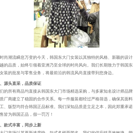
时尚潮流瞬息万变的今天，韩国东大门女装以其独特的风格、新颖的设计
越的品质，始终引领着亚洲乃至全球的时尚风向。我们长期致力于韩国东
女装的批发与零售业务，将最前沿的韩流风尚直接带到您身边。
、源头直采，品质保证
们的所有商品均直接从韩国东大门市场精选采购，与多家知名设计师品牌
质厂商建立了稳固的合作关系。每一件服装都经过严格筛选，确保其面料
工、版型均符合韩国正品标准。我们深知品质是立足之本，因此郑重承诺
售皆为韩国正品，假一罚万！
、款式丰富，同步上新
大门市场以其更新速度快、款式多样而闻名。我们的供应链高效敏捷，能