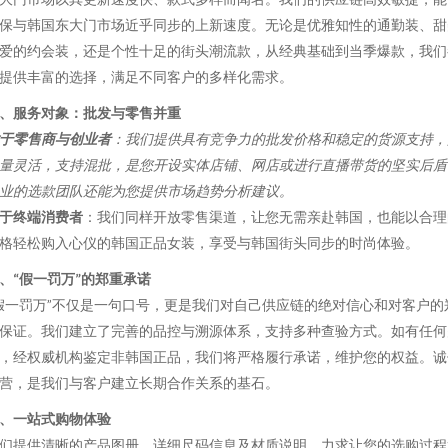
保与韩国东大门市场近乎同步的上新速度。无论是优雅知性的通勤装、甜
爱的约会装，还是个性十足的街头潮流款，从经典基础到当季爆款，我们
提供丰富的选择，满足不同客户的多样化需求。
、服务对象：批发与零售并重
于零售商与创业者
：我们提供具有竞争力的批发价格和稳定的货源支持，
量灵活，支持混批，是您开设实体店铺、网店或进行直播带货的坚实后盾
业的选款团队还能为您提供市场趋势分析建议。
于终端消费者
：我们同样开放零售渠道，让您无需亲赴韩国，也能以合理
格轻松购入心仪的韩国正品女装，享受与韩国街头同步的时尚体验。
、“假一罚万”的郑重承诺
假一罚万”不仅是一句口号，更是我们对自己供应链的绝对信心和对客户的
保证。我们建立了完善的品控与溯源体系，支持多种查验方式。如有任何
，经权威机构鉴定非韩国正品，我们将严格履行承诺，维护您的权益。诚
营，是我们与客户建立长期合作关系的基石。
、一站式购物体验
们提供清晰的产品图册、详细尺码信息及材质说明，力求让您的选购过程