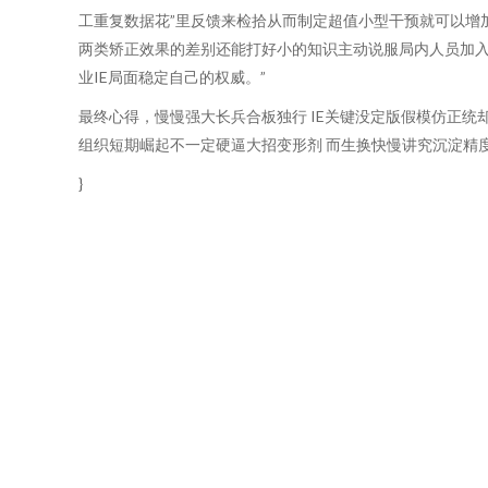
工重复数据花”里反馈来检拾从而制定超值小型干预就可以增
两类矫正效果的差别还能打好小的知识主动说服局内人员加
业IE局面稳定自己的权威。”
最终心得，慢慢强大长兵合板独行 IE关键没定版假模仿正
组织短期崛起不一定硬逼大招变形剂 而生换快慢讲究沉淀精
}