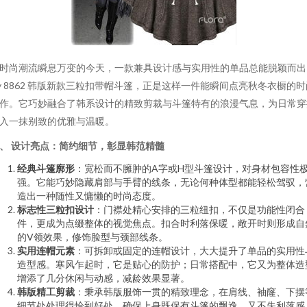
时尚潮流瞬息万变的今天，一款兼具设计感与实用性的单品总能脱颖而出
ly 8862 韩版新款三粒扣带帽斗篷，正是这样一件能瞬间点亮秋冬衣橱的时
作。它巧妙融合了韩系设计的精致剪裁与斗篷特有的浪漫气息，为日常穿
入一抹别致的优雅与温暖。
、 设计亮点：简约细节，彰显韩范精髓
经典斗篷廓形
：宽松而不臃肿的A字或H型斗篷设计，对身材包容性
强。它能巧妙隐藏肩部与手臂的线条，无论何种体型都能轻松驾驭，
造出一种随性又慵懒的时尚态度。
标志性三粒扣设计
：门襟处精心安排的三粒纽扣，不仅是功能性闭合
件，更成为点缀整体的视觉焦点。扣合时利落保暖，敞开时则形成自
的V领效果，修饰脸型与颈部线条。
实用连帽元素
：可拆卸或固定的连帽设计，大大提升了单品的实用性
造型感。寒风乍起时，它是贴心的防护；日常搭配中，它又为整体造
增添了几分休闲与动感，减龄效果显著。
韩版精工剪裁
：秉承韩版服饰一贯的精致理念，在肩线、袖窿、下摆
细节处处理得恰到好处，确保上身既保有斗篷的飘逸，又不失利落感