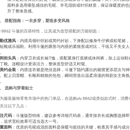
面料多选用垂坠感佳的毛呢、羊毛混纺或针织材质，保证保暖度的也
升了整体质感。
、 搭配指南：一衣多穿，塑造多变风格
ly 8862 斗篷的百搭特性，让其成为造型搭配的万能钥匙：
勤优雅风
：内搭高领针织衫或简约衬衫，下身配以修身牛仔裤或铅笔裙，
短靴或乐福鞋。利用斗篷的廓形与内搭的紧致形成对比，干练又不失女人
。
闲街头风
：内穿卫衣或长袖T恤，搭配紧身打底裤或休闲裤，加上运动鞋
丁靴。连帽设计更添活力，整体造型舒适又时髦。
美约会装
：内搭连衣裙是绝佳选择，斗篷下隐约露出的裙摆更添层次与神
。配上贝雷帽、长靴和精致的包包，瞬间营造出温柔浪漫的韩剧女主角氛
。
、 选购与穿着贴士
为服装服饰零售市场中的热门单品，在选购yly 8862或类似款式时，消费
关注以下几点：
注尺码
：斗篷版型特殊，建议参考详细尺码表，通常按衣长或胸围选择即
，追求宽松效果可适当选大一号。
重面料
：优质的毛呢或混纺面料是保暖与挺括的关键，检查其手感与成分