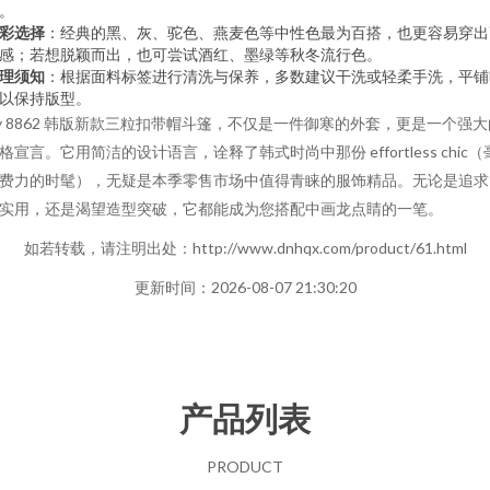
。
彩选择
：经典的黑、灰、驼色、燕麦色等中性色最为百搭，也更容易穿出
感；若想脱颖而出，也可尝试酒红、墨绿等秋冬流行色。
理须知
：根据面料标签进行清洗与保养，多数建议干洗或轻柔手洗，平铺
以保持版型。
ly 8862 韩版新款三粒扣带帽斗篷，不仅是一件御寒的外套，更是一个强大
格宣言。它用简洁的设计语言，诠释了韩式时尚中那份 effortless chic（
费力的时髦），无疑是本季零售市场中值得青睐的服饰精品。无论是追求
实用，还是渴望造型突破，它都能成为您搭配中画龙点睛的一笔。
如若转载，请注明出处：http://www.dnhqx.com/product/61.html
更新时间：2026-08-07 21:30:20
产品列表
PRODUCT